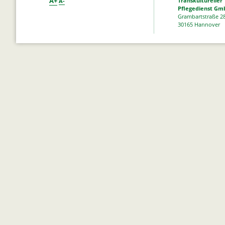
A+
Transkultureller
A-
Pflegedienst Gm
Grambartstraße 2
30165 Hannover