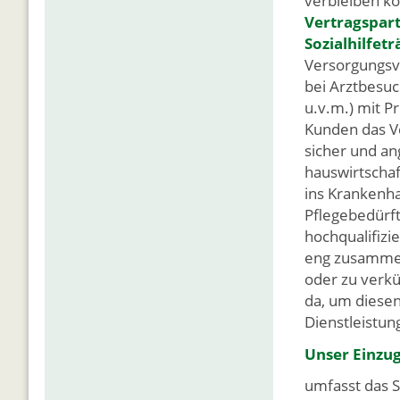
verbleiben kö
Vertragspart
Sozialhilfetr
Versorgungsve
bei Arztbesuc
u.v.m.) mit P
Kunden das V
sicher und a
hauswirtschaf
ins Krankenh
Pflegebedürft
hochqualifizi
eng zusammen
oder zu verkü
da, um diesen
Dienstleistun
Unser Einzu
umfasst das S