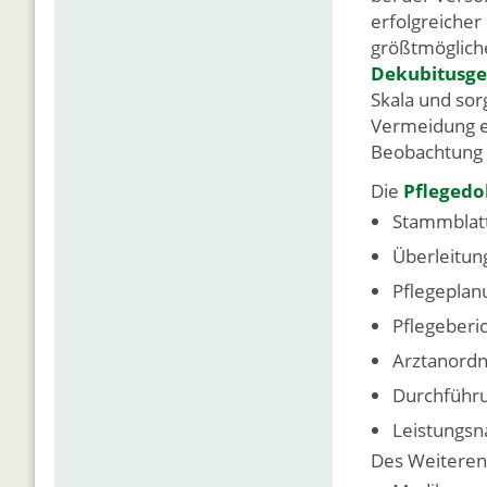
erfolgreicher
größtmöglich
Dekubitusge
Skala und sor
Vermeidung e
Beobachtung e
Die
Pfleged
Stammblatt
Überleitu
Pflegeplan
Pflegeberi
Arztanord
Durchführ
Leistungsn
Des Weiteren