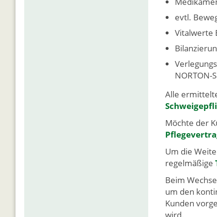
Medikamen
evtl. Bewe
Vitalwerte
Bilanzieru
Verlegungsb
NORTON-Ska
Alle ermittel
Schweigepfl
Möchte der K
Pflegevertr
Um die Weite
regelmäßige
Beim Wechsel
um den kontin
Kunden vorges
wird.