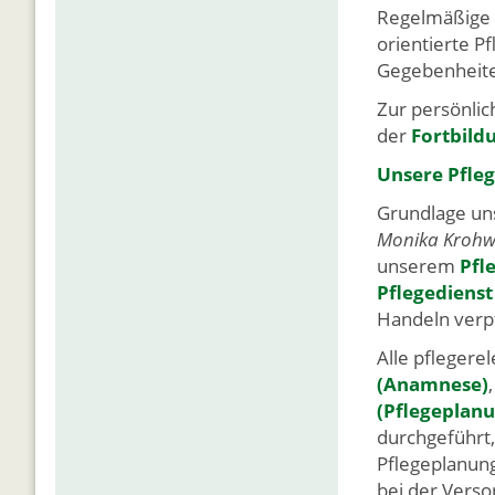
Regelmäßige P
orientierte P
Gegebenheite
Zur persönlic
der
Fortbild
Unsere Pfle
Grundlage uns
Monika Krohw
unserem
Pfle
Pflegediens
Handeln verpf
Alle pfleger
(Anamnese)
(Pflegeplan
durchgeführt,
Pflegeplanun
bei der Verso