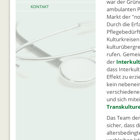
war der Grün
KONTAKT
ambulanten Pf
Markt der "no
Durch die Er
Pflegebedürf
Kulturkreisen
kulturübergre
rufen. Gemei
der
Interkult
dass Interkul
Effekt zu erzi
kein nebenein
verschiedene
und sich mite
Transkulture
Das Team der 
sicher, dass 
altersbeding